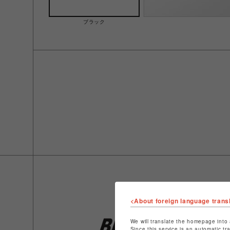
ブラック
<About foreign language trans
We will translate the homepage into 
Since this service is an automatic tr