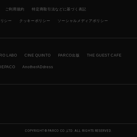
ご利用規約
特定商取引法などに基づく表記
ポリシー
クッキーポリシー
ソーシャルメディアポリシー
RO LABO
CINE QUINTO
PARCO出版
THE GUEST CAFE
DEPACO
AnotherADdress
COPYRIGHT © PARCO CO.,LTD. ALL RIGHTS RESERVED.