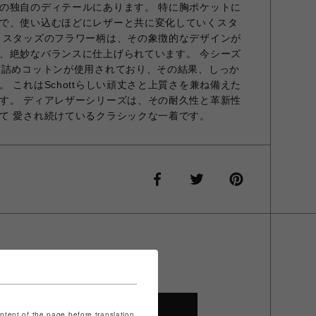
の独自のディテールにあります。 特に胸ポケットに
で、使い込むほどにレザーと共に変化していくスタ
 スタッズのフラワー柄は、その象徴的なデザインが
、絶妙なバランスに仕上げられています。 今シーズ
度詰めコットンが使用されており、その結果、しっか
 これはSchottらしい頑丈さと上質さを兼ね備えた
す。 ディアレザーシリーズは、その耐久性と革新性
て 愛され続けているクラシックな一着です。
SHOP TOP
ontent of the page before translation.