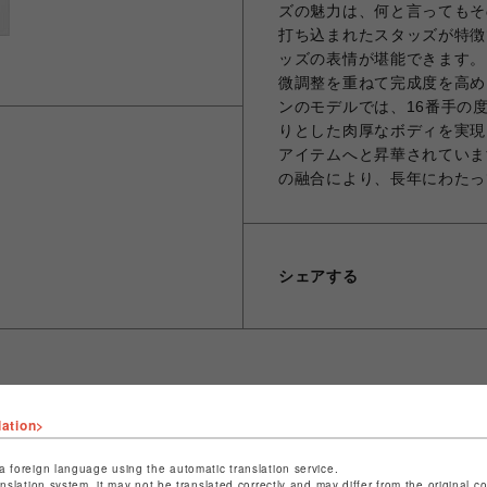
ズの魅力は、何と言ってもそ
打ち込まれたスタッズが特徴
ッズの表情が堪能できます。
微調整を重ねて完成度を高め
ンのモデルでは、16番手の
りとした肉厚なボディを実現。
アイテムへと昇華されていま
の融合により、長年にわたっ
シェアする
lation>
ショップ名
ビーバー
店舗名
池袋PARCO
a foreign language using the automatic translation service.
anslation system, it may not be translated correctly and may differ from the original c