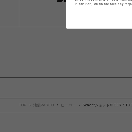
In addition, we do not take any resp
TOP
池袋PARCO
ビーバー
Schott/ショット/DEER ST