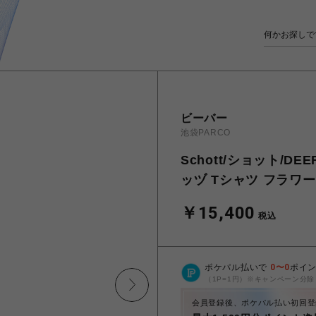
ビーバー
池袋PARCO
Schott/ショット/DEE
ッヅ Tシャツ フラワー
￥15,400
税込
ポケパル払いで
0
〜
0
ポイ
（1P=1円）※キャンペーン分除
会員登録後、ポケパル払い初回登