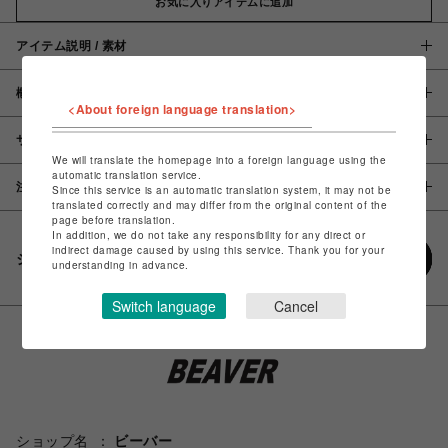
お気に入りアイテムに追加
アイテム説明 / 素材
概要
<About foreign language translation>
サイズ
We will translate the homepage into a foreign language using the
automatic translation service.
注意事項
Since this service is an automatic translation system, it may not be
translated correctly and may differ from the original content of the
page before translation.
In addition, we do not take any responsibility for any direct or
indirect damage caused by using this service. Thank you for your
シェアする
understanding in advance.
Switch language
Cancel
ショップ名
ビーバー