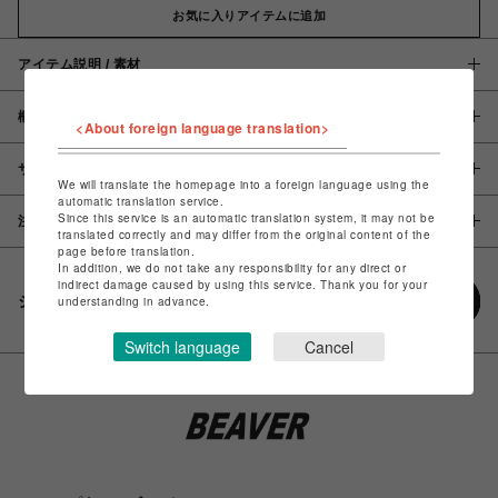
お気に入りアイテムに追加
アイテム説明 / 素材
概要
<About foreign language translation>
サイズ
We will translate the homepage into a foreign language using the
automatic translation service.
Since this service is an automatic translation system, it may not be
注意事項
translated correctly and may differ from the original content of the
page before translation.
In addition, we do not take any responsibility for any direct or
indirect damage caused by using this service. Thank you for your
シェアする
understanding in advance.
Switch language
Cancel