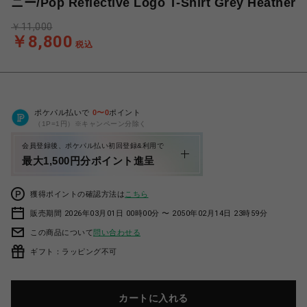
ニー/Pop Reflective Logo T-Shirt Grey Heather
￥11,000
￥8,800
税込
ポケパル払いで
0
〜
0
ポイント
（1P=1円）※キャンペーン分除く
会員登録後、ポケパル払い初回登録&利用で
最大1,500円分ポイント進呈
獲得ポイントの確認方法は
こちら
販売期間 2026年03月01日 00時00分 〜 2050年02月14日 23時59分
この商品について
問い合わせる
ギフト：ラッピング不可
カートに入れる