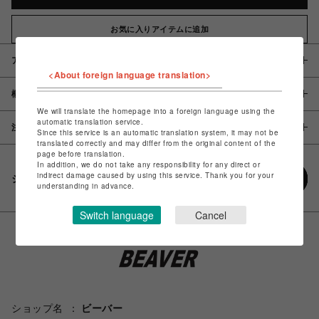
お気に入りアイテムに追加
アイテム説明 / 素材
<About foreign language translation>
概要
We will translate the homepage into a foreign language using the
automatic translation service.
注意事項
Since this service is an automatic translation system, it may not be
translated correctly and may differ from the original content of the
page before translation.
In addition, we do not take any responsibility for any direct or
indirect damage caused by using this service. Thank you for your
シェアする
understanding in advance.
Switch language
Cancel
ショップ名
ビーバー