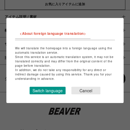
お気に入りアイテムに追加
アイテム説明 / 素材
概要
<About foreign language translation>
サイズ
We will translate the homepage into a foreign language using the
automatic translation service.
Since this service is an automatic translation system, it may not be
注意事項
translated correctly and may differ from the original content of the
page before translation.
In addition, we do not take any responsibility for any direct or
indirect damage caused by using this service. Thank you for your
シェアする
understanding in advance.
Switch language
Cancel