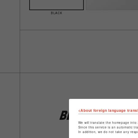
BLACK
<About foreign language trans
We will translate the homepage into 
Since this service is an automatic tr
In addition, we do not take any resp