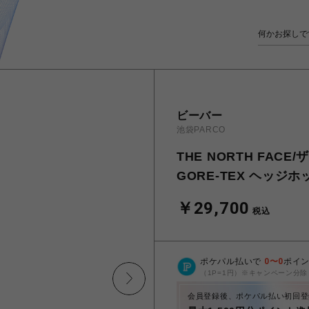
ビーバー
池袋PARCO
THE NORTH FACE
GORE-TEX ヘッジホ
￥29,700
税込
ポケパル払いで
0
〜
0
ポイ
（1P=1円）※キャンペーン分除
会員登録後、ポケパル払い初回登