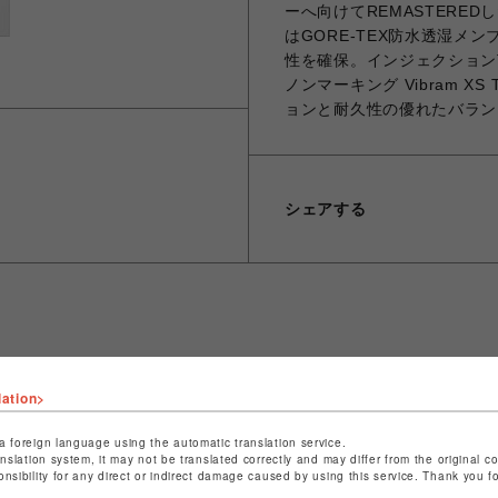
ーへ向けてREMASTERE
はGORE-TEX防水透湿メ
性を確保。インジェクション
ノンマーキング Vibram 
ョンと耐久性の優れたバラン
シェアする
ショップ名
ビーバー
店舗名
池袋PARCO
lation>
特定商取引法など法令に基づく表記は
こちら
a foreign language using the automatic translation service.
anslation system, it may not be translated correctly and may differ from the original c
ショップお問い合わせは
こちら
onsibility for any direct or indirect damage caused by using this service. Thank you 