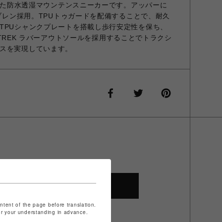
Dした防水透湿マウンテンスニーカーです。アッパーに
ンブレン採用。TPUトゥガードを配備することで、耐久
TPUシャンクプレートを搭載し歩行安定性を保ち、
XS TREK ラバーアウトソールを採用することでトラクシ
スを実現しています。
SHOP TOP
ontent of the page before translation.
for your understanding in advance.