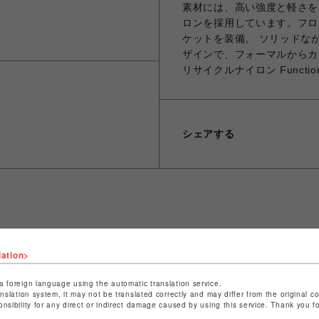
素材には、高い強度と軽さを
ロンを採用しています。フロ
ケットを装備。 ソリッドな
ザインで、フォーマルからカジュ
リサイクルナイロン Funct
シェアする
ショップ名
ビーバー
店舗名
池袋PARCO
lation>
特定商取引法など法令に基づく表記は
こちら
a foreign language using the automatic translation service.
anslation system, it may not be translated correctly and may differ from the original c
ショップお問い合わせは
こちら
onsibility for any direct or indirect damage caused by using this service. Thank you 