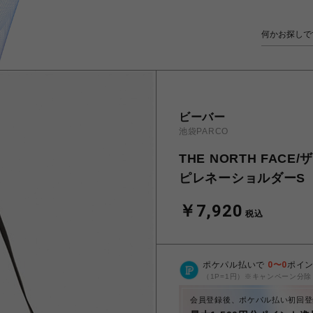
ビーバー
池袋PARCO
THE NORTH FACE/
ピレネーショルダーS
￥7,920
税込
ポケパル払いで
0
〜
0
ポイ
（1P=1円）※キャンペーン分除
会員登録後、ポケパル払い初回登