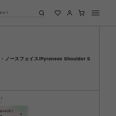
ザ・ノースフェイス/Pyrenees Shoulder S
ント
く
録&利用で