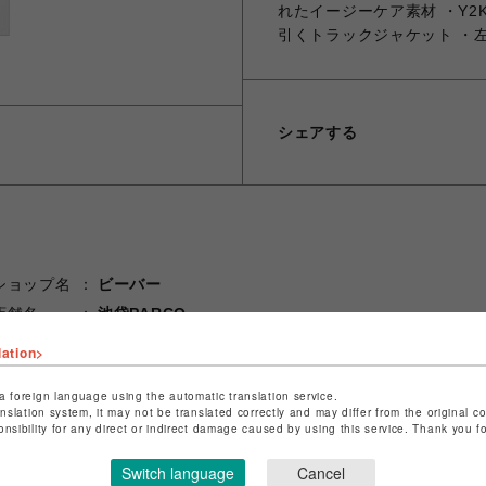
れたイージーケア素材 ・Y
引くトラックジャケット ・
シェアする
ショップ名
ビーバー
店舗名
池袋PARCO
lation>
特定商取引法など法令に基づく表記は
こちら
ショップお問い合わせは
こちら
a foreign language using the automatic translation service.
anslation system, it may not be translated correctly and may differ from the original c
onsibility for any direct or indirect damage caused by using this service. Thank you 
Switch language
Cancel