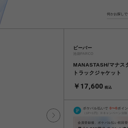
ビーバー
池袋PARCO
MANASTASH/マナスタ
トラックジャケット
￥17,600
税込
ポケパル払いで
0
〜
0
ポイ
（1P=1円）※キャンペーン分除
会員登録後、ポケパル払い初回登