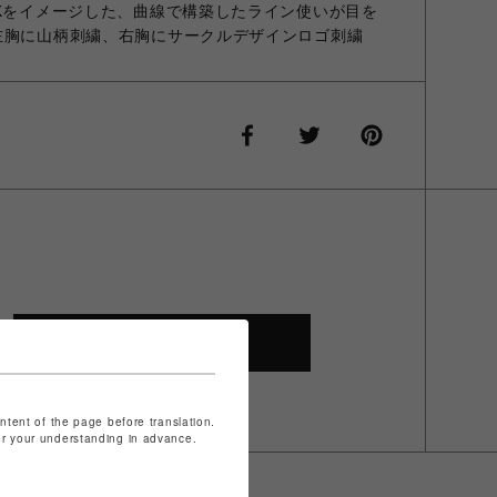
2Kをイメージした、曲線で構築したライン使いが目を
左胸に山柄刺繍、右胸にサークルデザインロゴ刺繍
SHOP TOP
ontent of the page before translation.
for your understanding in advance.