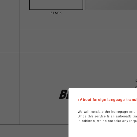
BLACK
<About foreign language trans
We will translate the homepage into 
Since this service is an automatic tr
In addition, we do not take any resp