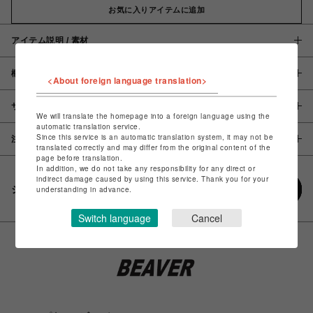
お気に入りアイテムに追加
アイテム説明 / 素材
概要
<About foreign language translation>
サイズ
We will translate the homepage into a foreign language using the
automatic translation service.
Since this service is an automatic translation system, it may not be
注意事項
translated correctly and may differ from the original content of the
page before translation.
In addition, we do not take any responsibility for any direct or
indirect damage caused by using this service. Thank you for your
シェアする
understanding in advance.
Switch language
Cancel