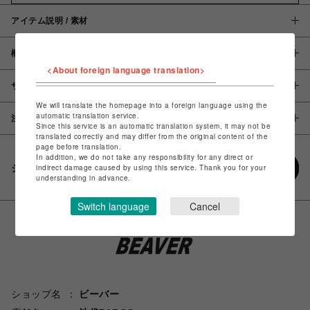
アイテム説明 / 素材
概要
<About foreign language translation>
サイズ
We will translate the homepage into a foreign language using the
automatic translation service.
注意事項
Since this service is an automatic translation system, it may not be
translated correctly and may differ from the original content of the
page before translation.
In addition, we do not take any responsibility for any direct or
シェアする
indirect damage caused by using this service. Thank you for your
understanding in advance.
Switch language
Cancel
ショップ名
ビーバー