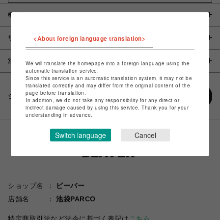
概要
<About foreign language translation>
サイズ
注意事項
We will translate the homepage into a foreign language using the
automatic translation service.
Since this service is an automatic translation system, it may not be
translated correctly and may differ from the original content of the
page before translation.
シェアする
In addition, we do not take any responsibility for any direct or
indirect damage caused by using this service. Thank you for your
understanding in advance.
Switch language
Cancel
ショップ名
ビーバー
店舗名
池袋PARCO
特定商取引法など法令に基づく表記は
こちら