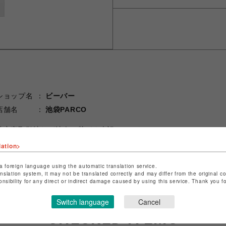
ショップ名
ビーバー
店舗名
池袋PARCO
特定商取引法など法令に基づく表記は
こちら
ショップお問い合わせは
こちら
lation>
a foreign language using the automatic translation service.
anslation system, it may not be translated correctly and may differ from the original c
onsibility for any direct or indirect damage caused by using this service. Thank you 
Switch language
Cancel
CHECKED ITEMS