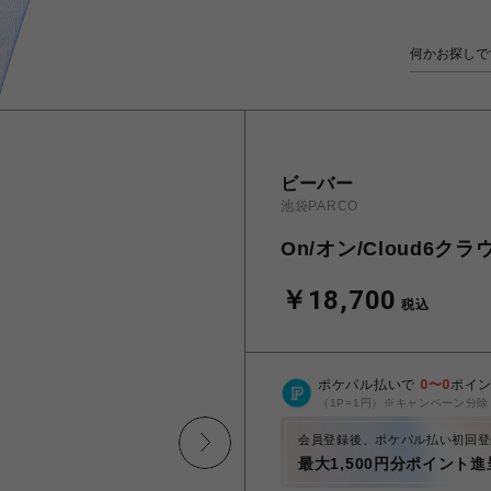
ビーバー
池袋PARCO
On/オン/Cloud6ク
￥18,700
税込
ポケパル払いで
0
〜
0
ポイ
（1P=1円）※キャンペーン分除
会員登録後、ポケパル払い初回登
最大1,500円分ポイント進