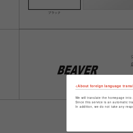
ブラック
<About foreign language trans
We will translate the homepage into 
Since this service is an automatic tr
In addition, we do not take any resp