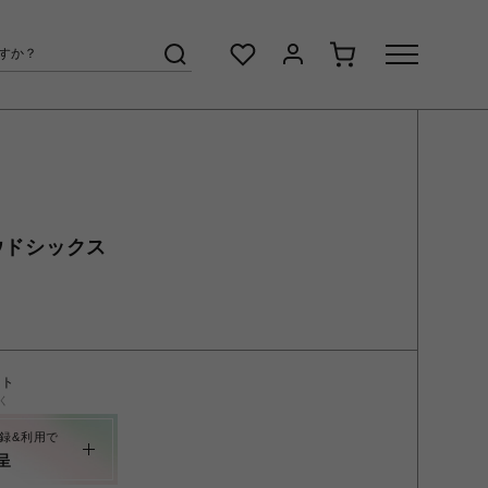
ラウドシックス
ント
く
録&利用で
呈