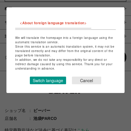
概要
<About foreign language translation>
サイズ
注意事項
We will translate the homepage into a foreign language using the
automatic translation service.
Since this service is an automatic translation system, it may not be
translated correctly and may differ from the original content of the
page before translation.
シェアする
In addition, we do not take any responsibility for any direct or
indirect damage caused by using this service. Thank you for your
understanding in advance.
Switch language
Cancel
ショップ名
ビーバー
店舗名
池袋PARCO
特定商取引法など法令に基づく表記は
こちら