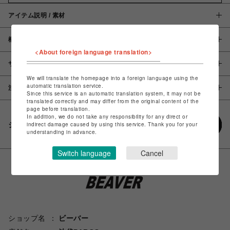
アイテム説明 / 素材
概要
<About foreign language translation>
サイズ
We will translate the homepage into a foreign language using the
automatic translation service.
注意事項
Since this service is an automatic translation system, it may not be
translated correctly and may differ from the original content of the
page before translation.
In addition, we do not take any responsibility for any direct or
シェアする
indirect damage caused by using this service. Thank you for your
understanding in advance.
Switch language
Cancel
ショップ名
ビーバー