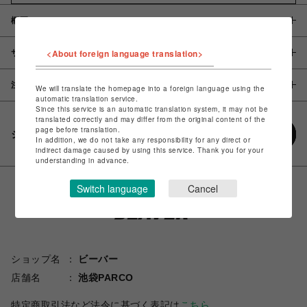
概要
<About foreign language translation>
サイズ
注意事項
We will translate the homepage into a foreign language using the
automatic translation service.
Since this service is an automatic translation system, it may not be
translated correctly and may differ from the original content of the
page before translation.
シェアする
In addition, we do not take any responsibility for any direct or
indirect damage caused by using this service. Thank you for your
understanding in advance.
Switch language
Cancel
ショップ名
ビーバー
店舗名
池袋PARCO
特定商取引法など法令に基づく表記は
こちら