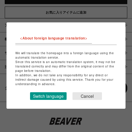
お気に入りアイテムに追加
アイテム説明 / 素材
<About foreign language translation>
概要
サイズ
We will translate the homepage into a foreign language using the
automatic translation service.
Since this service is an automatic translation system, it may not be
translated correctly and may differ from the original content of the
注意事項
page before translation.
In addition, we do not take any responsibility for any direct or
indirect damage caused by using this service. Thank you for your
understanding in advance.
シェアする
Switch language
Cancel