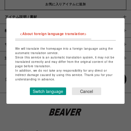
お気に入りアイテムに追加
アイテム説明 / 素材
概要
<About foreign language translation>
サイズ
We will translate the homepage into a foreign language using the
automatic translation service.
Since this service is an automatic translation system, it may not be
注意事項
translated correctly and may differ from the original content of the
page before translation.
In addition, we do not take any responsibility for any direct or
indirect damage caused by using this service. Thank you for your
シェアする
understanding in advance.
Switch language
Cancel