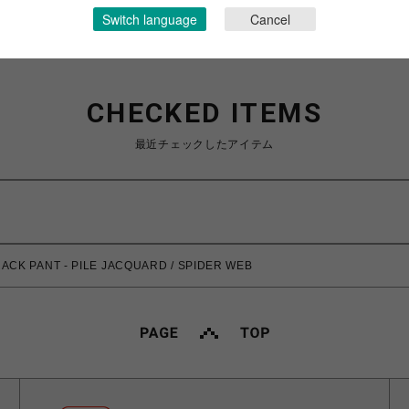
Switch language
Cancel
CHECKED ITEMS
最近チェックしたアイテム
ACK PANT - PILE JACQUARD / SPIDER WEB