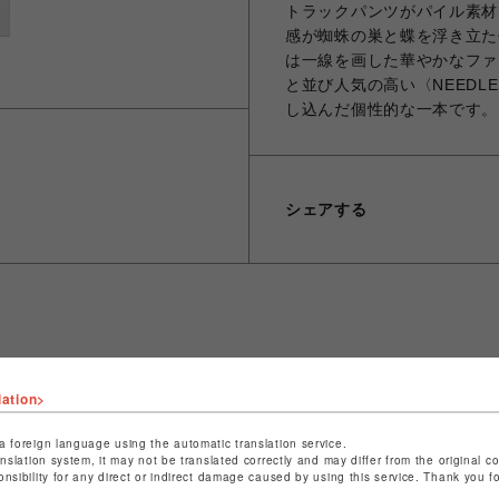
トラックパンツがパイル素材
感が蜘蛛の巣と蝶を浮き立た
は一線を画した華やかなファ
と並び人気の高い〈NEEDLE
し込んだ個性的な一本です。
シェアする
ショップ名
ビーバー
店舗名
池袋PARCO
lation>
特定商取引法など法令に基づく表記は
こちら
a foreign language using the automatic translation service.
anslation system, it may not be translated correctly and may differ from the original c
ショップお問い合わせは
こちら
onsibility for any direct or indirect damage caused by using this service. Thank you 