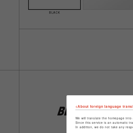
BLACK
<About foreign language trans
We will translate the homepage into 
Since this service is an automatic tr
In addition, we do not take any resp