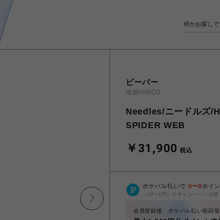
ビーバー
池袋PARCO
Needles/ニードルズ/H.
SPIDER WEB
￥31,900
税込
ポケパル払いで
0
〜
0
ポイ
（1P=1円）※キャンペーン分除
会員登録後、ポケパル払い初回登