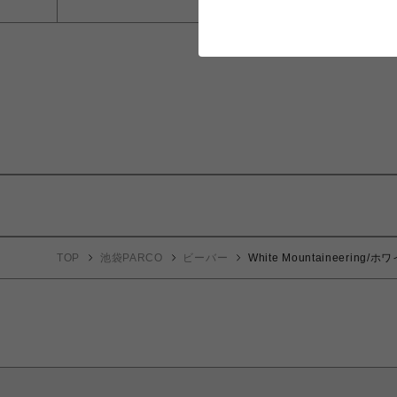
TOP
池袋PARCO
ビーバー
White Mountaineering