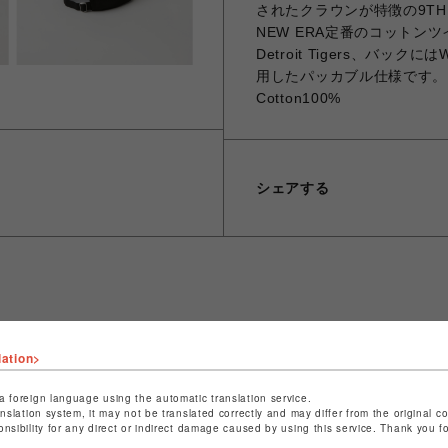
されたクラウンが特徴の9TH
NEW ERA定番のコットン
Detroit Tigers、バ
用したパッカブル仕様です。
Cotton100%
シェアする
ショップ名
ビーバー
店舗名
池袋PARCO
lation>
特定商取引法など法令に基づく表記は
こちら
a foreign language using the automatic translation service.
anslation system, it may not be translated correctly and may differ from the original c
ショップお問い合わせは
こちら
onsibility for any direct or indirect damage caused by using this service. Thank you 