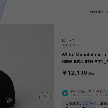
ビーバー
池袋PARCO
White Mountain
NEW ERA 9THIRTY_
￥12,100
税込
ポケパル払いで
0
〜
0
ポイ
（1P=1円）※キャンペーン分除
会員登録後、ポケパル払い初回登