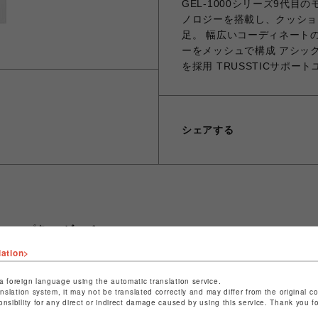
GEL-1000シリーズ9代目の
ノロジーを搭載し、クッショ
足。 幅広いコーディネート
ーをメッシュで構成 アシッ
を採用 TRUSSTICサポ
シェアする
ショップ名
ビーバー
店舗名
池袋PARCO
lation>
特定商取引法など法令に基づく表記は
こちら
a foreign language using the automatic translation service.
anslation system, it may not be translated correctly and may differ from the original c
ショップお問い合わせは
こちら
onsibility for any direct or indirect damage caused by using this service. Thank you 