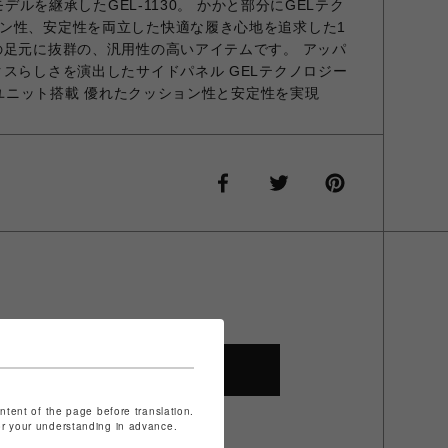
モデルを継承したGEL-1130。 かかと部分にGELテク
ン性、安定性を両立した快適な履き心地を追求した1
の足元に抜群の、汎用性の高いアイテムです。 アッパ
クスらしさを演出したサイドパネル GELテクノロジー
ートユニット搭載 優れたクッション性と安定性を実現
SHOP TOP
ontent of the page before translation.
for your understanding in advance.