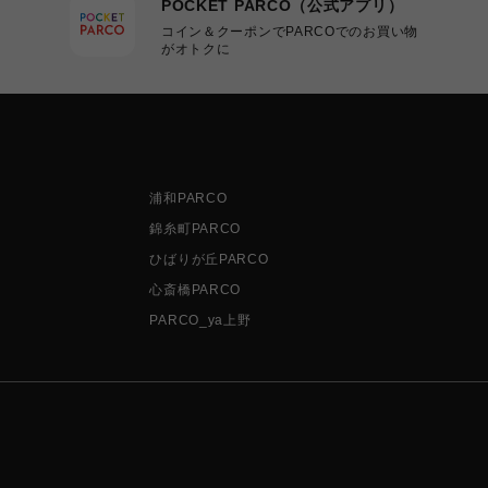
POCKET PARCO（公式アプリ）
コイン＆クーポンでPARCOでのお買い物
がオトクに
浦和PARCO
錦糸町PARCO
ひばりが丘PARCO
心斎橋PARCO
PARCO_ya上野