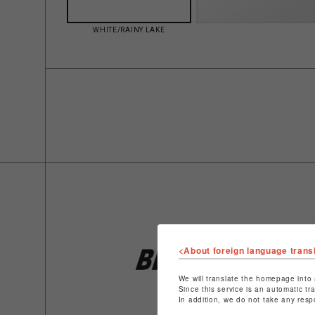
WHITE/RAINY LAKE
<About foreign language trans
We will translate the homepage into 
Since this service is an automatic tr
In addition, we do not take any resp