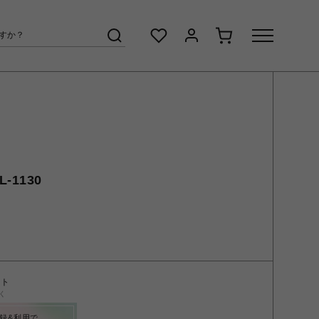
-1130
ント
く
録&利用で