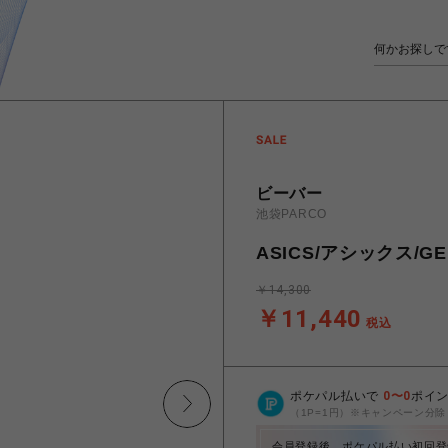
ビーバー
池袋PARCO
ASICS/アシックス/GEL
￥14,300
￥11,440
税込
ポケパル払いで
0
〜
0
ポイ
（1P=1円）※キャンペーン分除
会員登録後、ポケパル払い初回登