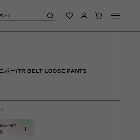
ニボー/TR BELT LOOSE PANTS
ント
く
録&利用で
呈