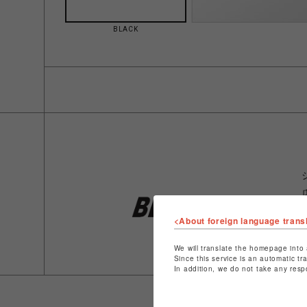
BLACK
<About foreign language trans
We will translate the homepage into 
Since this service is an automatic tr
In addition, we do not take any resp