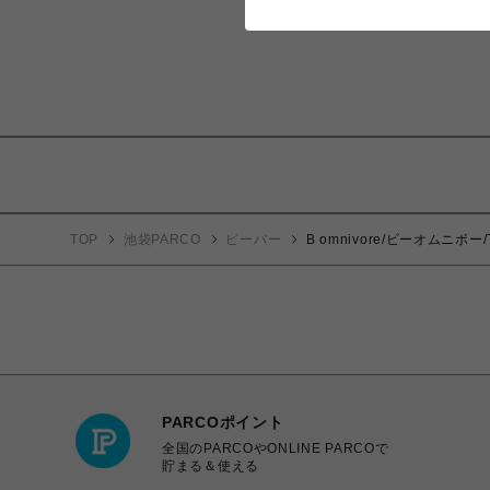
TOP
池袋PARCO
ビーバー
B omnivore/ビーオムニボー/T
PARCOポイント
全国のPARCOやONLINE PARCOで
貯まる＆使える