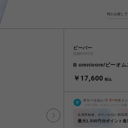
ビーバー
池袋PARCO
B omnivore/ビーオム
￥17,600
税込
ポケパル払いで
0
〜
0
ポイ
（1P=1円）※キャンペーン分除
会員登録後、ポケパル払い初回登
最大1,500円分ポイント進