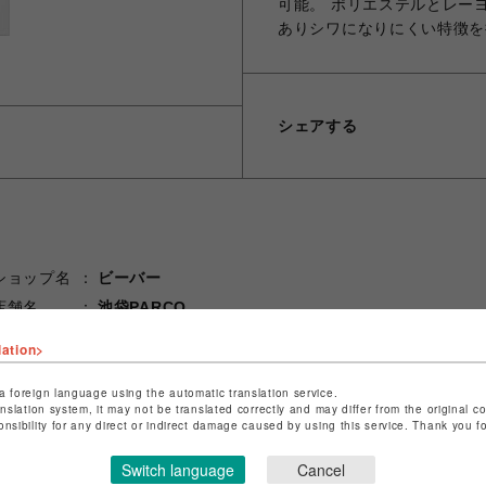
可能。 ポリエステルとレー
ありシワになりにくい特徴を
シェアする
ショップ名
ビーバー
店舗名
池袋PARCO
lation>
特定商取引法など法令に基づく表記は
こちら
ショップお問い合わせは
こちら
a foreign language using the automatic translation service.
anslation system, it may not be translated correctly and may differ from the original c
onsibility for any direct or indirect damage caused by using this service. Thank you 
Switch language
Cancel