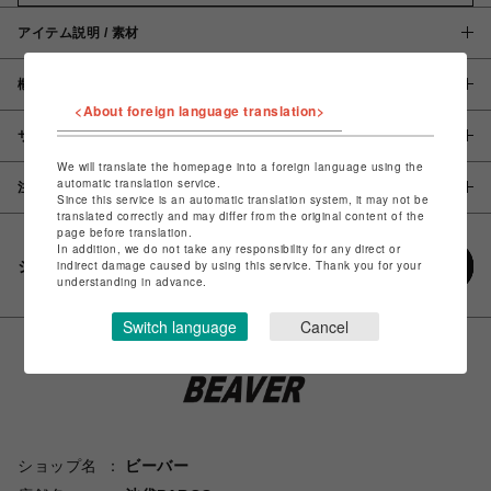
アイテム説明 / 素材
概要
<About foreign language translation>
サイズ
We will translate the homepage into a foreign language using the
automatic translation service.
注意事項
Since this service is an automatic translation system, it may not be
translated correctly and may differ from the original content of the
page before translation.
In addition, we do not take any responsibility for any direct or
シェアする
indirect damage caused by using this service. Thank you for your
understanding in advance.
Switch language
Cancel
ショップ名
ビーバー