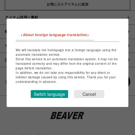
お気に入りアイテムに追加
アイテム説明 / 素材
概要
<About foreign language translation>
サイズ
We will translate the homepage into a foreign language using the
automatic translation service.
Since this service is an automatic translation system, it may not be
注意事項
translated correctly and may differ from the original content of the
page before translation.
In addition, we do not take any responsibility for any direct or
indirect damage caused by using this service. Thank you for your
シェアする
understanding in advance.
Switch language
Cancel