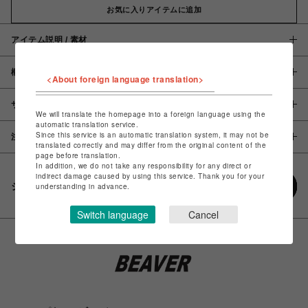
お気に入りアイテムに追加
アイテム説明 / 素材
概要
<About foreign language translation>
サイズ
We will translate the homepage into a foreign language using the
automatic translation service.
Since this service is an automatic translation system, it may not be
注意事項
translated correctly and may differ from the original content of the
page before translation.
In addition, we do not take any responsibility for any direct or
indirect damage caused by using this service. Thank you for your
シェアする
understanding in advance.
Switch language
Cancel