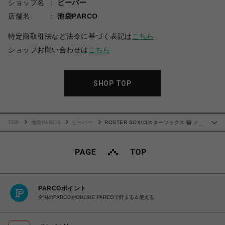
ショップ名
ビーバー
店舗名
池袋PARCO
特定商取引法など法令に基づく表記は
こちら
ショップお問い合わせは
こちら
SHOP TOP
TOP
池袋PARCO
ビーバー
ROSTER SOX/ロスターソックス 猫 メン
…
ズ レディース
PARCOポイント
全国のPARCOやONLINE PARCOで貯まる＆使える