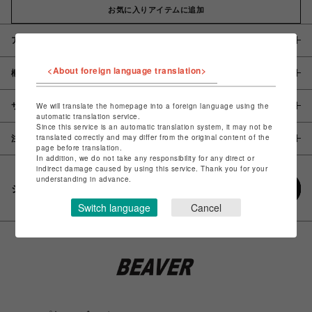
お気に入りアイテムに追加
アイテム説明 / 素材
<About foreign language translation>
概要
サイズ
We will translate the homepage into a foreign language using the
automatic translation service.
Since this service is an automatic translation system, it may not be
translated correctly and may differ from the original content of the
注意事項
page before translation.
In addition, we do not take any responsibility for any direct or
indirect damage caused by using this service. Thank you for your
understanding in advance.
シェアする
Switch language
Cancel