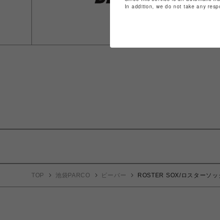
In addition, we do not take any resp
TOP
池袋PARCO
ビーバー
ROSTER SOX/ロスターソ