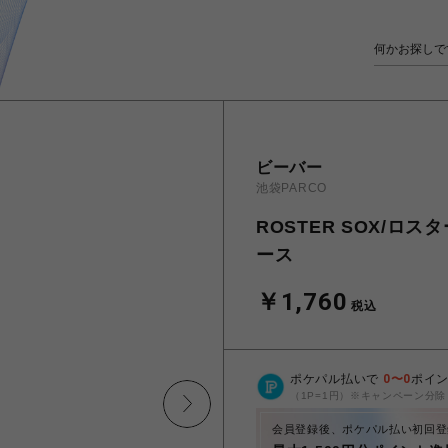
ビーバー
池袋PARCO
ROSTER SOX/ロス
ース
￥1,760
税込
ポケパル払いで
0
〜
0
ポイ
（1P=1円）※キャンペーン分除
会員登録後、ポケパル払い初回登