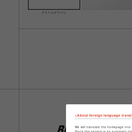
クリームグリーン
<About foreign language trans
We will translate the homepage into 
Since this service is an automatic tr