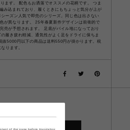
あります。 配色もお洒落でオススメの花柄です。 つま
 Dayと編み込まれており、履くときにもちょっと気分が上が
毎シーズン人気で即売のシリーズ。同じ色は出さない
色が異なります。 25年春夏新作デザインは前衛的で
完売が予想されます。 足底がパイル地になっており
ズの履き疲れ軽減、通気性がよく足をドライに保ちま
税抜5000円以下の商品は送料550円が掛かります。税
になります。
SHOP TOP
ontent of the page before translation.