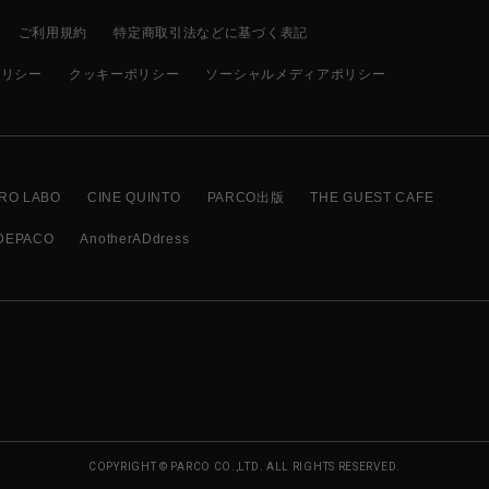
ご利用規約
特定商取引法などに基づく表記
ポリシー
クッキーポリシー
ソーシャルメディアポリシー
RO LABO
CINE QUINTO
PARCO出版
THE GUEST CAFE
DEPACO
AnotherADdress
COPYRIGHT © PARCO CO.,LTD. ALL RIGHTS RESERVED.