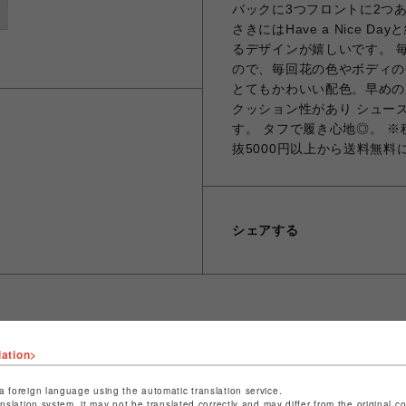
バックに3つフロントに2つ
さきにはHave a Nice
るデザインが嬉しいです。 
ので、毎回花の色やボディの
とてもかわいい配色。早めの
クッション性があり シュー
す。 タフで履き心地◎。 ※
抜5000円以上から送料無料
シェアする
lation>
ショップ名
ビーバー
店舗名
池袋PARCO
a foreign language using the automatic translation service.
anslation system, it may not be translated correctly and may differ from the original c