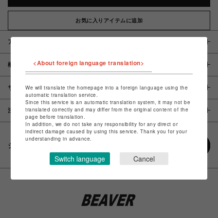
お気に入りアイテムに追加
アイテム説明 / 素材
<About foreign language translation>
概要
サイズ
We will translate the homepage into a foreign language using the
automatic translation service.
Since this service is an automatic translation system, it may not be
translated correctly and may differ from the original content of the
注意事項
page before translation.
In addition, we do not take any responsibility for any direct or
indirect damage caused by using this service. Thank you for your
understanding in advance.
シェアする
Switch language
Cancel