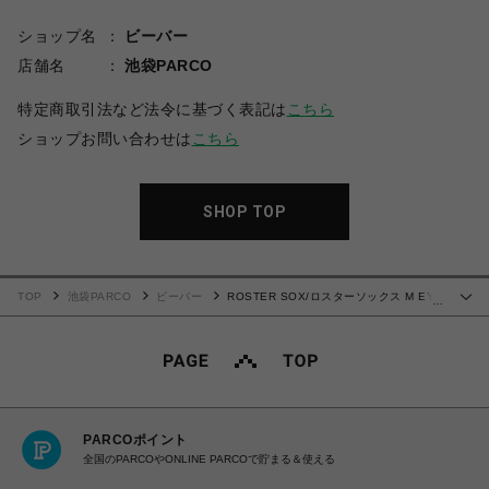
ショップ名
ビーバー
店舗名
池袋PARCO
特定商取引法など法令に基づく表記は
こちら
ショップお問い合わせは
こちら
SHOP TOP
TOP
池袋PARCO
ビーバー
ROSTER SOX/ロスターソックス M EYE
…
B メンズ レディース
PARCOポイント
全国のPARCOやONLINE PARCOで貯まる＆使える