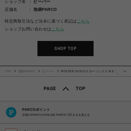
ショップ名
ビーバー
店舗名
池袋PARCO
特定商取引法など法令に基づく表記は
こちら
ショップお問い合わせは
こちら
SHOP TOP
TOP
池袋PARCO
ビーバー
ROSTER SOX/ロスターソックス M EYE
…
B メンズ レディース
PARCOポイント
全国のPARCOやONLINE PARCOで貯まる＆使える