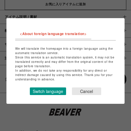
お気に入りアイテムに追加
アイテム説明 / 素材
概要
<About foreign language translation>
サイズ
We will translate the homepage into a foreign language using the
automatic translation service.
Since this service is an automatic translation system, it may not be
注意事項
translated correctly and may differ from the original content of the
page before translation.
In addition, we do not take any responsibility for any direct or
indirect damage caused by using this service. Thank you for your
シェアする
understanding in advance.
Switch language
Cancel