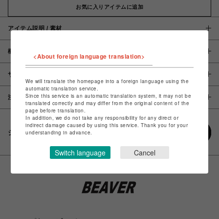
お気に入りアイテムに追加
アイテム説明 / 素材
概要
<About foreign language translation>
サイズ
We will translate the homepage into a foreign language using the
automatic translation service.
Since this service is an automatic translation system, it may not be
注意事項
translated correctly and may differ from the original content of the
page before translation.
In addition, we do not take any responsibility for any direct or
indirect damage caused by using this service. Thank you for your
シェアする
understanding in advance.
Switch language
Cancel