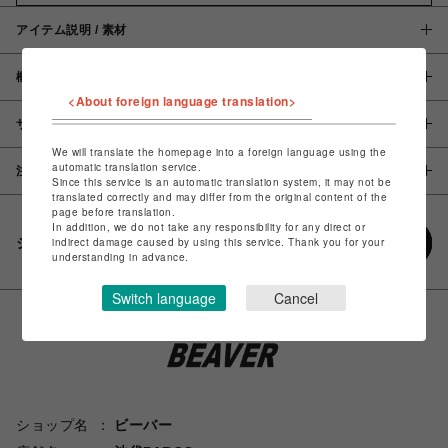
アイテム説明 / 素材
概要
<About foreign language translation>
サイズ
We will translate the homepage into a foreign language using the
automatic translation service.
注意事項
Since this service is an automatic translation system, it may not be
translated correctly and may differ from the original content of the
page before translation.
In addition, we do not take any responsibility for any direct or
シェアする
indirect damage caused by using this service. Thank you for your
understanding in advance.
Switch language
Cancel
ショップ名
ビーバー