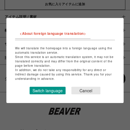
お気に入りアイテムに追加
アイテム説明 / 素材
概要
<About foreign language translation>
サイズ
We will translate the homepage into a foreign language using the
automatic translation service.
Since this service is an automatic translation system, it may not be
注意事項
translated correctly and may differ from the original content of the
page before translation.
In addition, we do not take any responsibility for any direct or
indirect damage caused by using this service. Thank you for your
シェアする
understanding in advance.
Switch language
Cancel