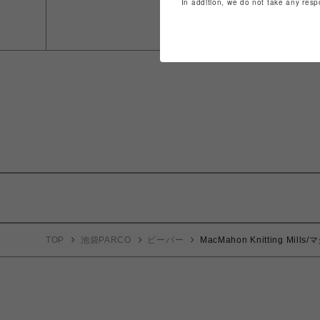
In addition, we do not take any resp
TOP
池袋PARCO
ビーバー
MacMahon Knitting Mi