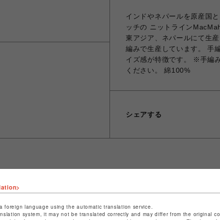
インドやネパールを原産国とし
ッチの ニットラインMacMaho
東アジア、ネパールにて生産
編みで生産しています。 手
イズ感が特徴です。 ※手編
ください。 綿100%
シェアする
ショップ名
ビーバー
lation>
店舗名
池袋PARCO
a foreign language using the automatic translation service.
anslation system, it may not be translated correctly and may differ from the original c
特定商取引法など法令に基づく表記は
こちら