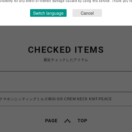
onsibility for any direct or indirect damage caused by using this service. Thank you 
ショップお問い合わせは
こちら
Switch language
Cancel
CHECKED ITEMS
最近チェックしたアイテム
lls/マクマホンニッティングミルズ/BIG-S/S CREW NECK KNIT-PEACE