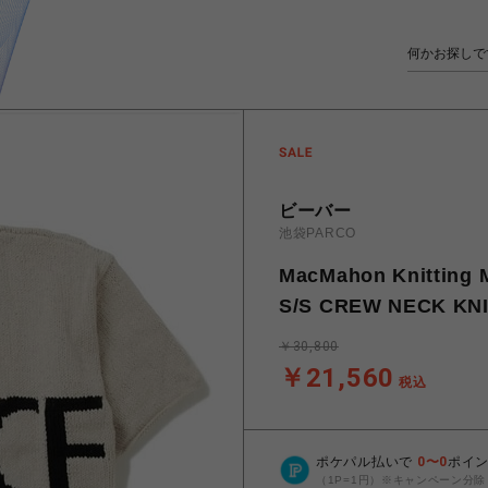
ビーバー
池袋PARCO
MacMahon Knitti
S/S CREW NECK KN
￥30,800
￥21,560
税込
ポケパル払いで
0
〜
0
ポイ
（1P=1円）※キャンペーン分除