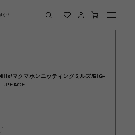
ng Mills/マクマホンニッティングミルズ/BIG-
IT-PEACE
ント
く