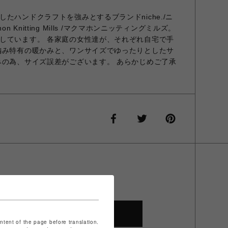
たハンドクラフトを強みとするブランドniche./ニ
n Knitting Mills /マクマホンニッティングミルズ。
しています。 各家庭の女性達が、それぞれ自宅で手
編み特有の暖かみと、ワンサイズでゆったりとしたサ
みの為、サイズ誤差がございます。 あらかじめご了承
SHOP TOP
ontent of the page before translation.