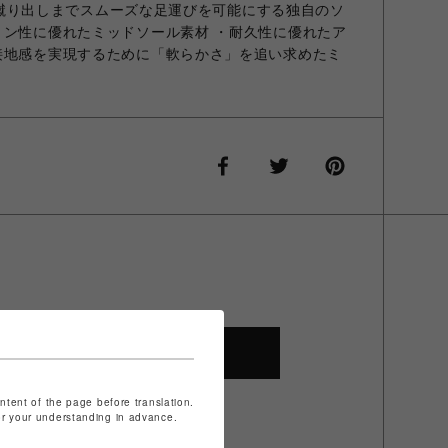
地から蹴り出しまでスムーズな足運びを可能にする独自のソ
ョン性に優れたミッドソール素材 ・耐久性に優れたア
接地感を実現するために「軟らかさ」を追い求めたミ
SHOP TOP
ontent of the page before translation.
for your understanding in advance.