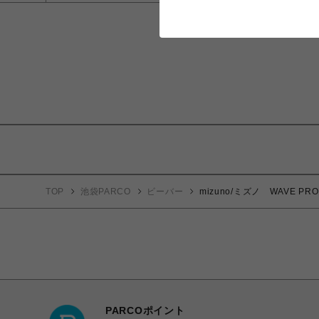
TOP
池袋PARCO
ビーバー
mizuno/ミズノ WAVE P
PARCOポイント