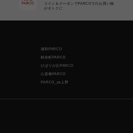
コイン＆クーポンでPARCOでのお買い物
がオトクに
浦和PARCO
錦糸町PARCO
ひばりが丘PARCO
心斎橋PARCO
PARCO_ya上野