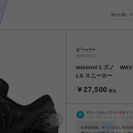
ビーバー
池袋PARCO
mizuno/ミズノ WA
LS スニーカー
￥27,500
税込
ポケパル払いで
0
〜
0
ポイ
（1P=1円）※キャンペーン分除
会員登録後、ポケパル払い初回登