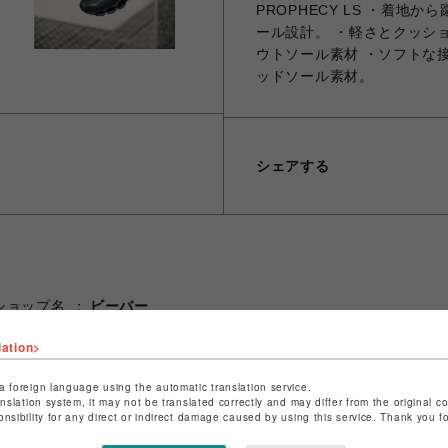
PROPHECY LS ・着
ール設計。 ・軽さとクッシ
ウトソール素材 ・ソフトな
ッドソール素材。
シェアする
ショップ名
ビーバー
店舗名
池袋PARCO
lation>
特定商取引法など法令に基づく表記は
こちら
a foreign language using the automatic translation service.
ショップお問い合わせは
こちら
anslation system, it may not be translated correctly and may differ from the original c
onsibility for any direct or indirect damage caused by using this service. Thank you 