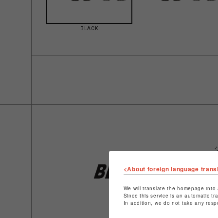
BLACK
<About foreign language trans
We will translate the homepage into 
Since this service is an automatic tr
In addition, we do not take any resp