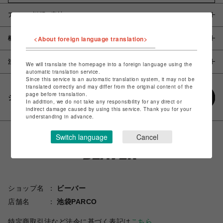
アイテム説明 / 素材
<About foreign language translation>
概要
注意事項
We will translate the homepage into a foreign language using the
automatic translation service.
Since this service is an automatic translation system, it may not be
translated correctly and may differ from the original content of the
page before translation.
シェアする
In addition, we do not take any responsibility for any direct or
indirect damage caused by using this service. Thank you for your
understanding in advance.
Switch language
Cancel
ショップ名
ビーバー
店舗名
池袋PARCO
特定商取引法など法令に基づく表記は
こちら