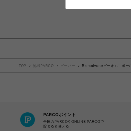
TOP
池袋PARCO
ビーバー
B omnivore/ビーオム
PARCOポイント
全国のPARCOやONLINE PARCOで
貯まる＆使える