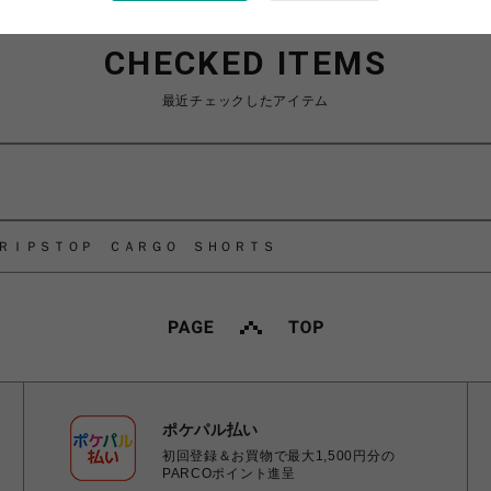
CHECKED ITEMS
最近チェックしたアイテム
ニボー/ＲＩＰＳＴＯＰ ＣＡＲＧＯ ＳＨＯＲＴＳ
ポケパル払い
初回登録＆お買物で最大1,500円分の
PARCOポイント進呈