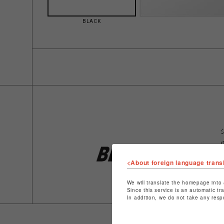
BLACK
<About foreign language trans
We will translate the homepage into 
Since this service is an automatic tr
In addition, we do not take any resp