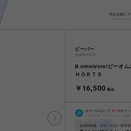
ビーバー
池袋PARCO
B omnivore/ビ
ＨＯＲＴＳ
￥16,500
税込
ポケパル払いで
0
〜
0
ポイ
（1P=1円）※キャンペーン分除
会員登録後、ポケパル払い初回登