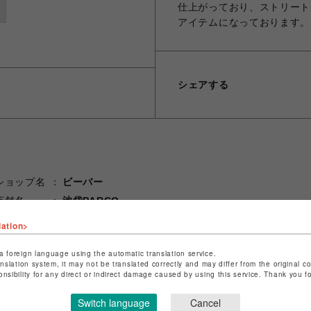
仕上がっており、ストリート
アイテムになっております。 
シェアする
ショップ名
ビーバー
店舗名
池袋PARCO
lation>
特定商取引法など法令に基づく表記は
こちら
ショップお問い合わせは
こちら
a foreign language using the automatic translation service.
anslation system, it may not be translated correctly and may differ from the original c
onsibility for any direct or indirect damage caused by using this service. Thank you 
Switch language
Cancel