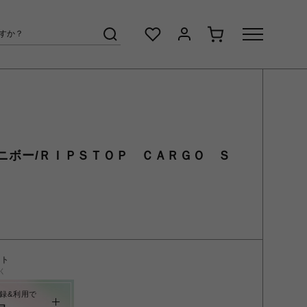
ーオムニボー/ＲＩＰＳＴＯＰ ＣＡＲＧＯ Ｓ
ント
く
録&利用で