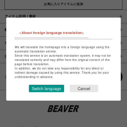
お気に入りアイテムに追加
アイテム説明 / 素材
概要
<About foreign language translation>
サイズ
We will translate the homepage into a foreign language using the
automatic translation service.
Since this service is an automatic translation system, it may not be
注意事項
translated correctly and may differ from the original content of the
page before translation.
In addition, we do not take any responsibility for any direct or
indirect damage caused by using this service. Thank you for your
シェアする
understanding in advance.
Switch language
Cancel