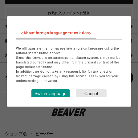
お気に入りアイテムに追加
アイテム説明 / 素材
<About foreign language translation>
概要
We will translate the homepage into a foreign language using the
automatic translation service.
注意事項
Since this service is an automatic translation system, it may not be
translated correctly and may differ from the original content of the
page before translation.
In addition, we do not take any responsibility for any direct or
indirect damage caused by using this service. Thank you for your
シェアする
understanding in advance.
Switch language
Cancel
ショップ名
ビーバー