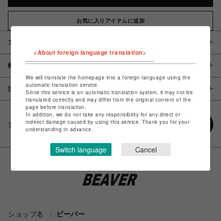
お気に入りアイテムに追加
アイテム説明 / 素材
<About foreign language translation>
概要
We will translate the homepage into a foreign language using the
automatic translation service.
注意事項
Since this service is an automatic translation system, it may not be
translated correctly and may differ from the original content of the
page before translation.
In addition, we do not take any responsibility for any direct or
indirect damage caused by using this service. Thank you for your
シェアする
understanding in advance.
Switch language
Cancel
ショップ名
ビーバー