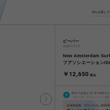
ビーバー
池袋PARCO
New Amsterdam S
フアソシエーション/DIS
￥12,650
税込
ポケパル払いで
0
〜
0
ポイ
（1P=1円）※キャンペーン分除
会員登録後、ポケパル払い初回登