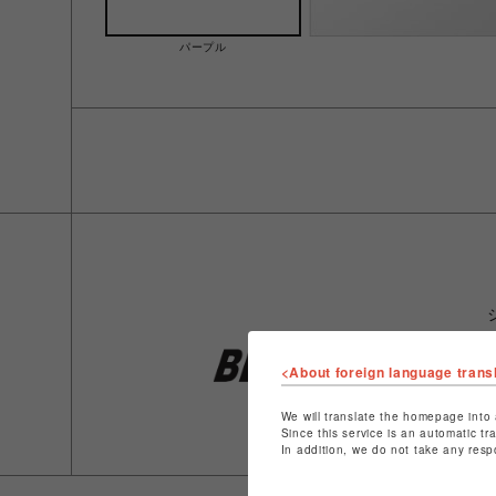
パープル
<About foreign language trans
We will translate the homepage into 
Since this service is an automatic tr
In addition, we do not take any resp