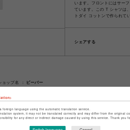
います。フロントにはサーフ
ています。この T シャツは、
トダイ コットンで作られて
シェアする
ショップ名
ビーバー
店舗名
池袋PARCO
lation>
特定商取引法など法令に基づく表記は
こちら
a foreign language using the automatic translation service.
ショップお問い合わせは
こちら
anslation system, it may not be translated correctly and may differ from the original c
onsibility for any direct or indirect damage caused by using this service. Thank you 
Switch language
Cancel