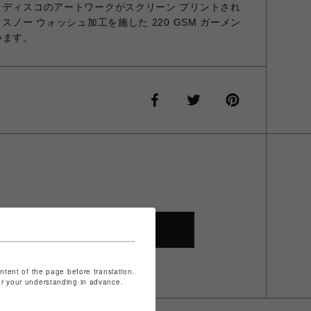
 ディスコのアートワークがスクリーン プリントされ
スノー ウォッシュ加工を施した 220 GSM ガーメン
います。
SHOP TOP
ontent of the page before translation.
for your understanding in advance.