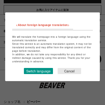
お気に入りアイテムに追加
アイテム説明 / 素材
<About foreign language translation>
概要
We will translate the homepage into a foreign language using the
automatic translation service.
注意事項
Since this service is an automatic translation system, it may not be
translated correctly and may differ from the original content of the
page before translation.
In addition, we do not take any responsibility for any direct or
indirect damage caused by using this service. Thank you for your
シェアする
understanding in advance.
Switch language
Cancel
ショップ名
ビーバー