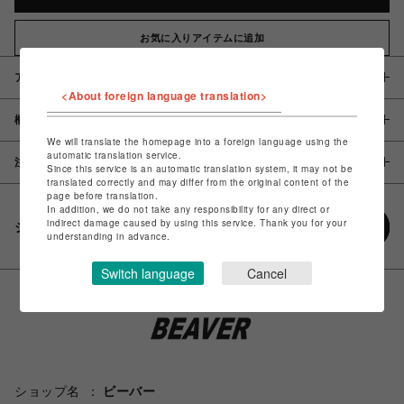
お気に入りアイテムに追加
アイテム説明 / 素材
<About foreign language translation>
概要
We will translate the homepage into a foreign language using the
automatic translation service.
注意事項
Since this service is an automatic translation system, it may not be
translated correctly and may differ from the original content of the
page before translation.
In addition, we do not take any responsibility for any direct or
indirect damage caused by using this service. Thank you for your
シェアする
understanding in advance.
Switch language
Cancel
ショップ名
ビーバー