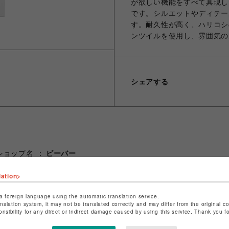
が欲しい機能をすべて具現した
です。シルエットやディテー
す。耐久性が高く、ハリコシ
ンツイルを使用し、雰囲気の
シェアする
ショップ名
ビーバー
店舗名
池袋PARCO
lation>
特定商取引法など法令に基づく表記は
こちら
a foreign language using the automatic translation service.
ショップお問い合わせは
こちら
anslation system, it may not be translated correctly and may differ from the original c
onsibility for any direct or indirect damage caused by using this service. Thank you 