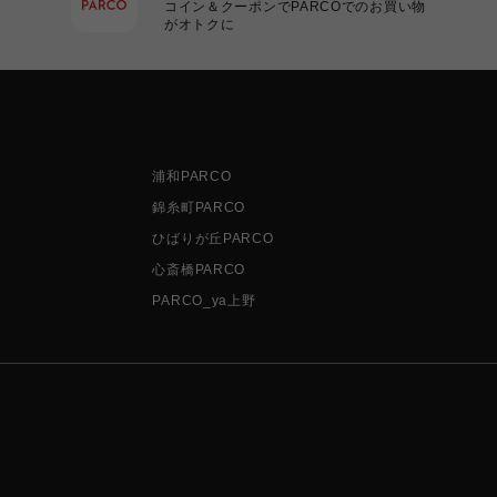
コイン＆クーポンでPARCOでのお買い物
がオトクに
浦和PARCO
錦糸町PARCO
ひばりが丘PARCO
心斎橋PARCO
PARCO_ya上野