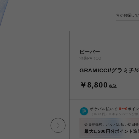
ビーバー
池袋PARCO
GRAMICCI/グラミチ/
￥8,800
税込
ポケパル払いで
0
〜
0
ポイ
（1P=1円）※キャンペーン分除
会員登録後、ポケパル払い初回登
最大1,500円分ポイント進