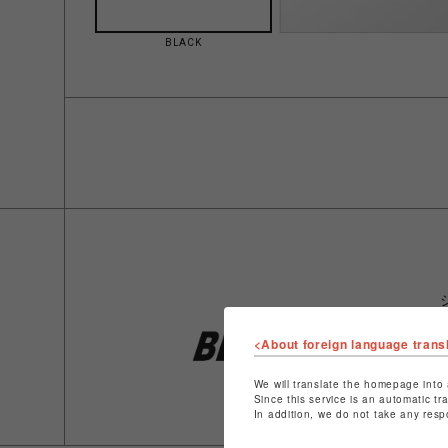
BLACK
<About foreign language trans
We will translate the homepage into 
Since this service is an automatic tr
In addition, we do not take any resp