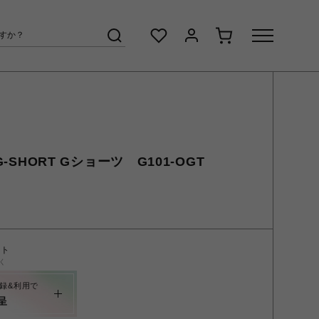
G-SHORT Gショーツ G101-OGT
ント
く
録&利用で
呈