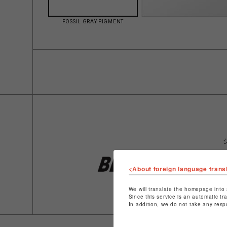
FOSSIL GRAY PIGMENT
<About foreign language trans
We will translate the homepage into 
Since this service is an automatic tr
In addition, we do not take any resp