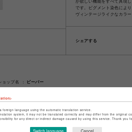
が欲しい機能をすべて具現した
です。ピグメント染色により
ヴィンテージライクなカラー
シェアする
ショップ名
ビーバー
店舗名
池袋PARCO
lation>
特定商取引法など法令に基づく表記は
こちら
ショップお問い合わせは
こちら
a foreign language using the automatic translation service.
anslation system, it may not be translated correctly and may differ from the original c
onsibility for any direct or indirect damage caused by using this service. Thank you 
Switch language
Cancel