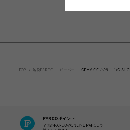
TOP
池袋PARCO
ビーバー
GRAMICCI/グラミチ/G-SHOR
PARCOポイント
全国のPARCOやONLINE PARCOで
貯まる＆使える