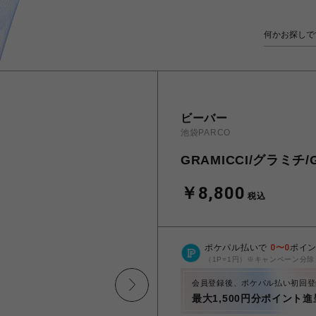
ビーバー
池袋PARCO
GRAMICCI/グラミチ/G
￥8,800
税込
ポケパル払いで
0
〜
0
ポイ
（1P=1円）※キャンペーン分除
会員登録後、ポケパル払い初回登
最大1,500円分ポイント進