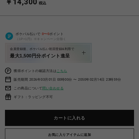
￥14,300
税込
ポケパル払いで
0
〜
0
ポイント
（1P=1円）※キャンペーン分除く
会員登録後、ポケパル払い初回登録&利用で
最大1,500円分ポイント進呈
獲得ポイントの確認方法は
こちら
販売期間 2026年03月01日 00時00分 〜 2050年02月14日 23時59分
この商品について
問い合わせる
ギフト：ラッピング不可
カートに入れる
お気に入りアイテムに追加