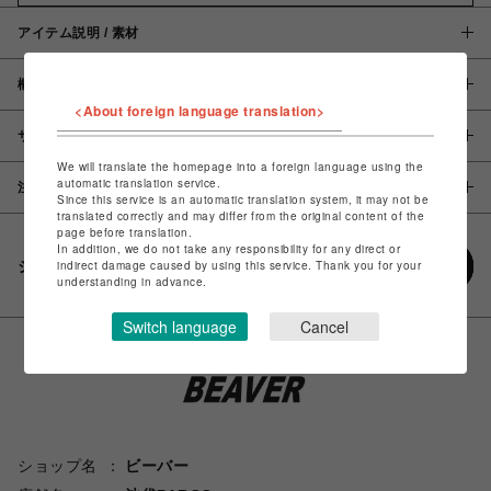
アイテム説明 / 素材
概要
<About foreign language translation>
サイズ
We will translate the homepage into a foreign language using the
automatic translation service.
注意事項
Since this service is an automatic translation system, it may not be
translated correctly and may differ from the original content of the
page before translation.
In addition, we do not take any responsibility for any direct or
シェアする
indirect damage caused by using this service. Thank you for your
understanding in advance.
Switch language
Cancel
ショップ名
ビーバー