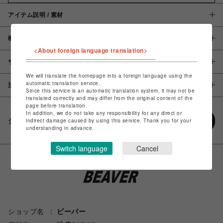
アイテム説明 / 素材
概要
<About foreign language translation>
サイズ
We will translate the homepage into a foreign language using the
automatic translation service.
注意事項
Since this service is an automatic translation system, it may not be
translated correctly and may differ from the original content of the
page before translation.
In addition, we do not take any responsibility for any direct or
シェアする
indirect damage caused by using this service. Thank you for your
understanding in advance.
Switch language
Cancel
ショップ名
ビーバー