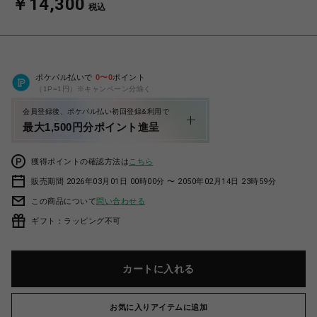
￥14,300
税込
ポケパル払いで
0
〜
0
ポイント
（1P=1円）※キャンペーン分除く
会員登録後、ポケパル払い初回登録&利用で
最大1,500円分ポイント進呈
獲得ポイントの確認方法は
こちら
販売期間 2026年03月01日 00時00分 〜 2050年02月14日 23時59分
この商品について
問い合わせる
ギフト：ラッピング不可
カートに入れる
お気に入りアイテムに追加