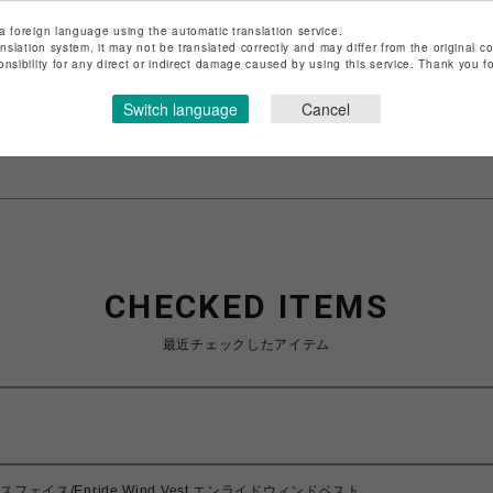
a foreign language using the automatic translation service.
ショップ名
ビーバー
anslation system, it may not be translated correctly and may differ from the original c
onsibility for any direct or indirect damage caused by using this service. Thank you 
店舗名
池袋PARCO
Switch language
Cancel
特定商取引法など法令に基づく表記は
こちら
ショップお問い合わせは
こちら
CHECKED ITEMS
最近チェックしたアイテム
ースフェイス/Enride Wind Vest エンライドウィンドベスト