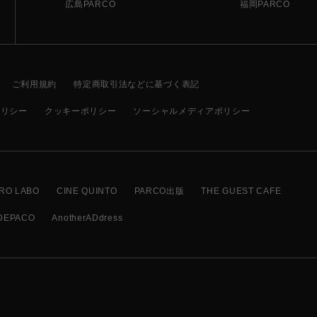
広島PARCO
福岡PARCO
ご利用規約
特定商取引法などに基づく表記
ポリシー
クッキーポリシー
ソーシャルメディアポリシー
RO LABO
CINE QUINTO
PARCO出版
THE GUEST CAFE
DEPACO
AnotherADdress