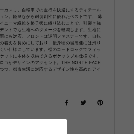
ーカスし、自転車での走行を快適にするディテール
ョン。軽量ながら耐切創性に優れたベストです。 薄
イニーマ繊維を格子状に織り込むことで、引裂き強
デントでも生地へのダメージを軽減します。生地に
雨にも対応。フロントは逆開ファスナーです。自転
の着丈を長めにしており、後身頃の裾裏側には滑り
くい仕様にしています。裾のコードロックでフィッ
ケットに本体を収納できるポケッタブル仕様です。
ゴがデザインのアクセント。THE NORTH FACE
つつ、都市生活に対応するデザイン性を高めたアイ