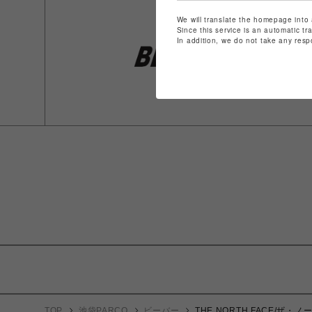
We will translate the homepage into 
Since this service is an automatic tr
In addition, we do not take any resp
TOP
池袋PARCO
ビーバー
THE NORTH FACE/ザ・ノ