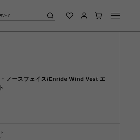
ザ・ノースフェイス/Enride Wind Vest エ
ト
ント
く