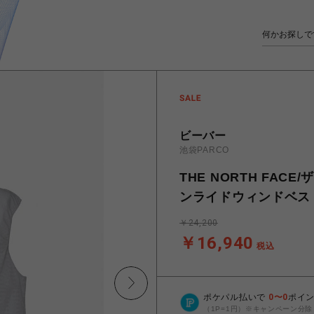
ビーバー
池袋PARCO
THE NORTH FACE/
ンライドウィンドベス
￥24,200
￥16,940
税込
ポケパル払いで
0
〜
0
ポイ
（1P=1円）※キャンペーン分除