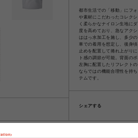
都市生活での「移動」にフォ
や素材にこだわったコレクシ
く柔らかなナイロン生地にダ
度を高めており、急なアクシ
ははっ水加工を施し、多少の
車での着用を想定し、後身頃
止めを配置して捲れ上がりに
ト感の調節が可能。背面のポ
左胸に配置したリフレクトのロ
ならではの機能合理性を持ち
テムです。
シェアする
lation>