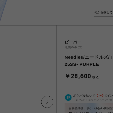
ビーバー
池袋PARCO
Needles/ニードルズ/TR
25SS- PURPLE
￥28,600
税込
ポケパル払いで
0
〜
0
ポイ
（1P=1円）※キャンペーン分除
会員登録後、ポケパル払い初回登