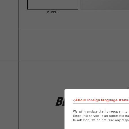
PURPLE
<About foreign language trans
We will translate the homepage into 
Since this service is an automatic tr
In addition, we do not take any resp