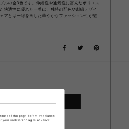
プルの全3色です。伸縮性や通気性に富んだポリエス
た快適性に優れた一着は、独特の配色や刺繍デザイ
ェアとは一線を画した華やかなファッション性が魅
SHOP TOP
ontent of the page before translation.
for your understanding in advance.