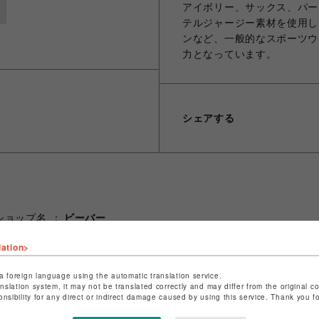
アイボリー、サックス、パー
テルジャージー素材を使用し
ンなど、一般的なスポーツウ
力となっています。
シェアする
ショップ名
ビーバー
店舗名
池袋PARCO
lation>
特定商取引法など法令に基づく表記は
こちら
a foreign language using the automatic translation service.
ショップお問い合わせは
こちら
anslation system, it may not be translated correctly and may differ from the original c
onsibility for any direct or indirect damage caused by using this service. Thank you 