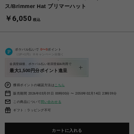
ス/Brimmer Hat ブリマーハット
￥6,050
税込
ポケパル払いで
0
〜
0
ポイント
（1P=1円）※キャンペーン分除く
会員登録後、ポケパル払い初回登録&利用で
最大1,500円分ポイント進呈
獲得ポイントの確認方法は
こちら
販売期間 2026年03月01日 00時00分 〜 2050年02月14日 23時59分
この商品について
問い合わせる
ギフト：ラッピング不可
カートに入れる