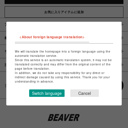
お気に入りアイテムに追加
アイテム説明 / 素材
<About foreign language translation>
概要
サイズ
We will translate the homepage into a foreign language using the
automatic translation service.
Since this service is an automatic translation system, it may not be
translated correctly and may differ from the original content of the
注意事項
page before translation.
In addition, we do not take any responsibility for any direct or
indirect damage caused by using this service. Thank you for your
understanding in advance.
シェアする
Switch language
Cancel