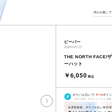
ビーバー
池袋PARCO
THE NORTH FACE
ーハット
￥6,050
税込
ポケパル払いで
0
〜
0
ポイ
（1P=1円）※キャンペーン分除
会員登録後、ポケパル払い初回登