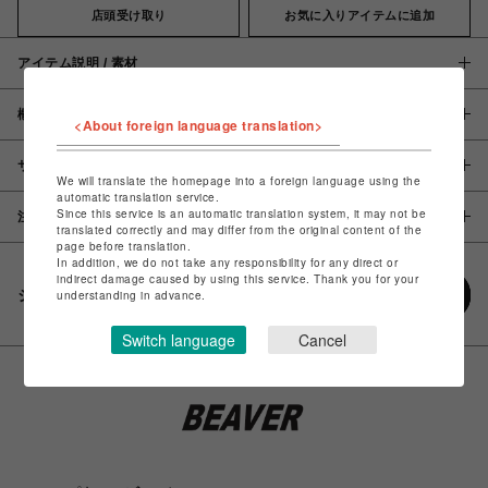
店頭受け取り
お気に入りアイテムに追加
アイテム説明 / 素材
概要
<About foreign language translation>
サイズ
We will translate the homepage into a foreign language using the
automatic translation service.
Since this service is an automatic translation system, it may not be
注意事項
translated correctly and may differ from the original content of the
page before translation.
In addition, we do not take any responsibility for any direct or
indirect damage caused by using this service. Thank you for your
シェアする
understanding in advance.
Switch language
Cancel